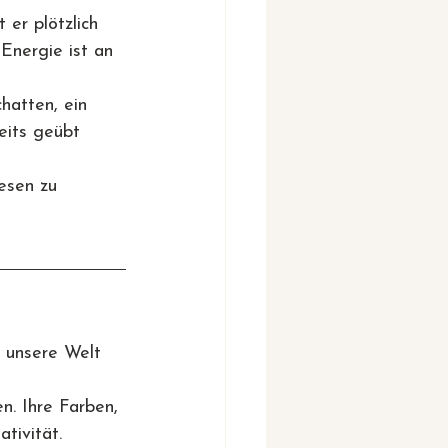
 er plötzlich 
Energie ist an 
hatten, ein 
eits geübt 
esen zu 
s unsere Welt 
n. Ihre Farben, 
tivität.