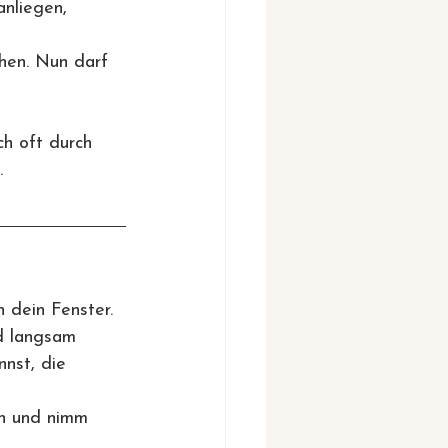
anliegen, 
hen. Nun darf 
ch oft durch 
.
 dein Fenster.
d langsam 
nst, die 
en und nimm 